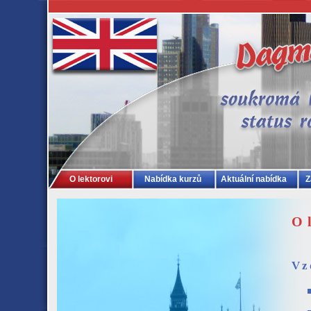
O lektorovi
Nabídka kurzů
Aktuální nabídka
Z
O 
Vz